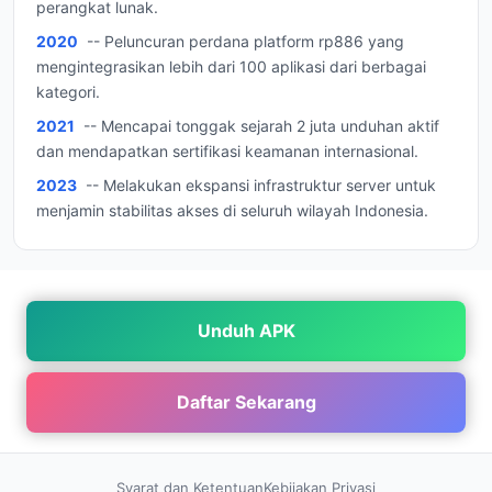
perangkat lunak.
2020
-- Peluncuran perdana platform rp886 yang
mengintegrasikan lebih dari 100 aplikasi dari berbagai
kategori.
2021
-- Mencapai tonggak sejarah 2 juta unduhan aktif
dan mendapatkan sertifikasi keamanan internasional.
2023
-- Melakukan ekspansi infrastruktur server untuk
menjamin stabilitas akses di seluruh wilayah Indonesia.
Unduh APK
Daftar Sekarang
Syarat dan Ketentuan
Kebijakan Privasi