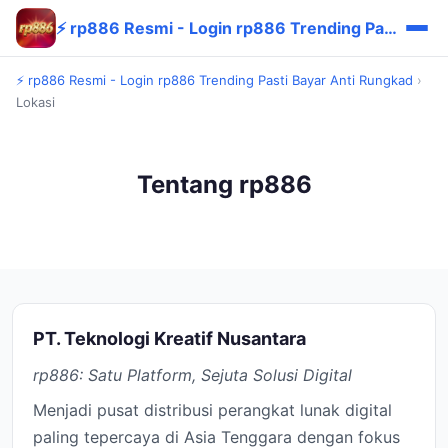
⚡ rp886 Resmi - Login rp886 Trending Pasti Bayar Anti Rungkad
⚡ rp886 Resmi - Login rp886 Trending Pasti Bayar Anti Rungkad
›
Lokasi
Tentang rp886
PT. Teknologi Kreatif Nusantara
rp886: Satu Platform, Sejuta Solusi Digital
Menjadi pusat distribusi perangkat lunak digital
paling tepercaya di Asia Tenggara dengan fokus