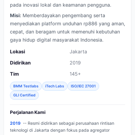
pada inovasi lokal dan keamanan pengguna.
Misi:
Memberdayakan pengembang serta
menyediakan platform unduhan rp886 yang aman,
cepat, dan beragam untuk memenuhi kebutuhan
gaya hidup digital masyarakat Indonesia.
Lokasi
Jakarta
Didirikan
2019
Tim
145+
BMM Testlabs
iTech Labs
ISO/IEC 27001
GLI Certified
Perjalanan Kami
2019
-- Resmi didirikan sebagai perusahaan rintisan
teknologi di Jakarta dengan fokus pada agregator