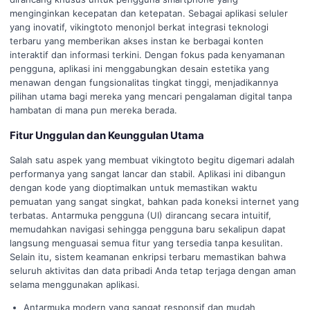
menginginkan kecepatan dan ketepatan. Sebagai aplikasi seluler
yang inovatif, vikingtoto menonjol berkat integrasi teknologi
terbaru yang memberikan akses instan ke berbagai konten
interaktif dan informasi terkini. Dengan fokus pada kenyamanan
pengguna, aplikasi ini menggabungkan desain estetika yang
menawan dengan fungsionalitas tingkat tinggi, menjadikannya
pilihan utama bagi mereka yang mencari pengalaman digital tanpa
hambatan di mana pun mereka berada.
Fitur Unggulan dan Keunggulan Utama
Salah satu aspek yang membuat vikingtoto begitu digemari adalah
performanya yang sangat lancar dan stabil. Aplikasi ini dibangun
dengan kode yang dioptimalkan untuk memastikan waktu
pemuatan yang sangat singkat, bahkan pada koneksi internet yang
terbatas. Antarmuka pengguna (UI) dirancang secara intuitif,
memudahkan navigasi sehingga pengguna baru sekalipun dapat
langsung menguasai semua fitur yang tersedia tanpa kesulitan.
Selain itu, sistem keamanan enkripsi terbaru memastikan bahwa
seluruh aktivitas dan data pribadi Anda tetap terjaga dengan aman
selama menggunakan aplikasi.
Antarmuka modern yang sangat responsif dan mudah